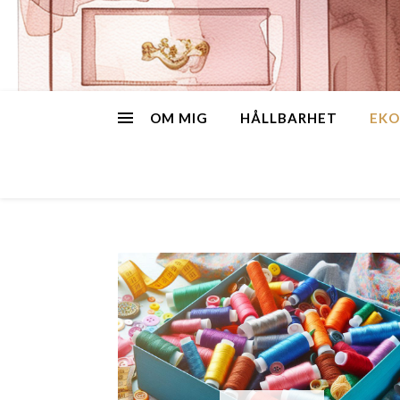
OM MIG
HÅLLBARHET
EKO